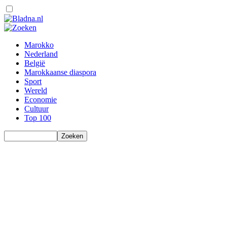
Marokko
Nederland
België
Marokkaanse diaspora
Sport
Wereld
Economie
Cultuur
Top 100