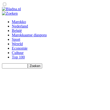
Marokko
Nederland
België
Marokkaanse diaspora
Sport
Wereld
Economie
Cultuur
Top 100