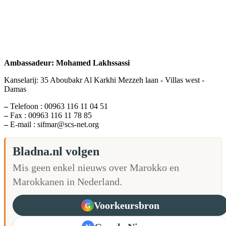
Ambassadeur: Mohamed Lakhssassi
Kanselarij: 35 Aboubakr Al Karkhi Mezzeh laan - Villas west -
Damas
–
Telefoon : 00963 116 11 04 51
–
Fax : 00963 116 11 78 85
–
E-mail : sifmar@scs-net.org
Bladna.nl volgen
Mis geen enkel nieuws over Marokko en
Marokkanen in Nederland.
Voorkeursbron
G