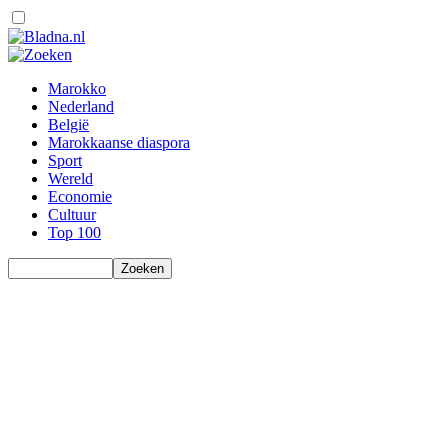
Marokko
Nederland
België
Marokkaanse diaspora
Sport
Wereld
Economie
Cultuur
Top 100