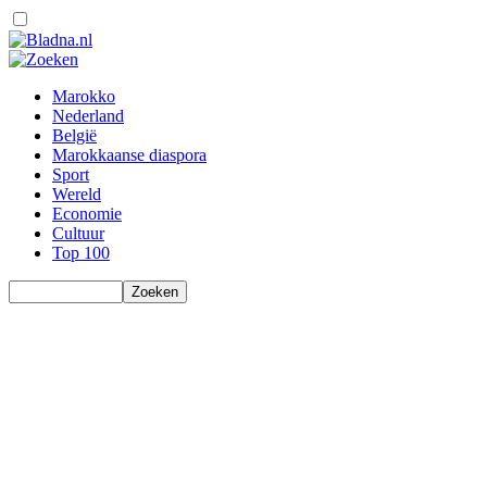
Marokko
Nederland
België
Marokkaanse diaspora
Sport
Wereld
Economie
Cultuur
Top 100