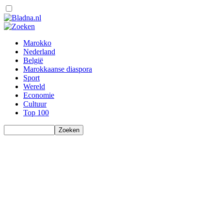
Marokko
Nederland
België
Marokkaanse diaspora
Sport
Wereld
Economie
Cultuur
Top 100