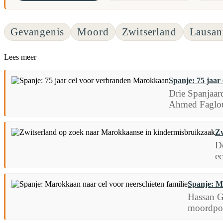
Gevangenis
Moord
Zwitserland
Lausan
Lees meer
Spanje: 75 jaa
Drie Spanjaar
Ahmed Faglou
Zw
De
ec
Spanje: Ma
Hassan G
moordpog