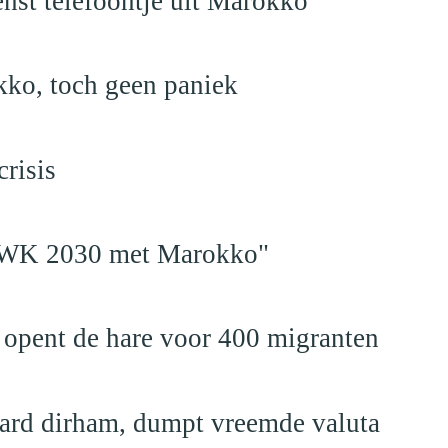
nst telefoontje uit Marokko
kko, toch geen paniek
risis
en WK 2030 met Marokko"
 opent de hare voor 400 migranten
jard dirham, dumpt vreemde valuta