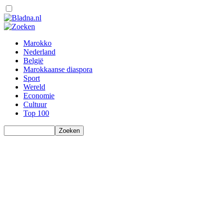
Marokko
Nederland
België
Marokkaanse diaspora
Sport
Wereld
Economie
Cultuur
Top 100