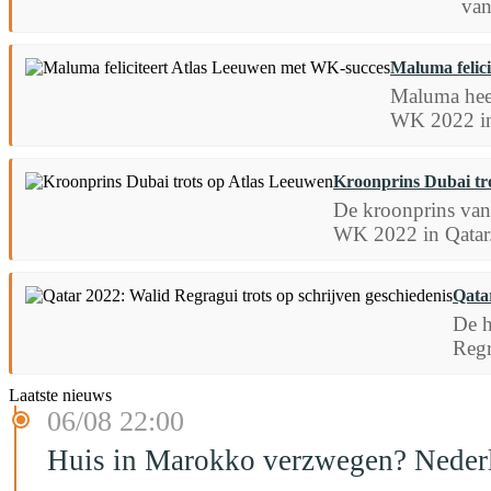
van
Maluma felic
Maluma heeft
WK 2022 in
Kroonprins Dubai tr
De kroonprins van 
WK 2022 in Qatar
Qatar
De h
Regr
Laatste nieuws
06/08 22:00
Huis in Marokko verzwegen? Nederla