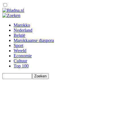
Marokko
Nederland
België
Marokkaanse diaspora
Sport
Wereld
Economie
Cultuur
Top 100