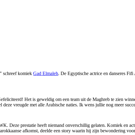
," schreef komiek
Gad Elmaleh
. De Egyptische actrice en danseres Fi
Gefeliciteerd! Het is geweldig om een team uit de Maghreb te zien win
l deze vreugde met alle Arabische naties. Ik wens jullie nog meer succes
 WK. Deze prestatie heeft niemand onverschillig gelaten. Komiek en ac
rokkaanse afkomst, deelde een story waarin hij zijn bewondering voor 