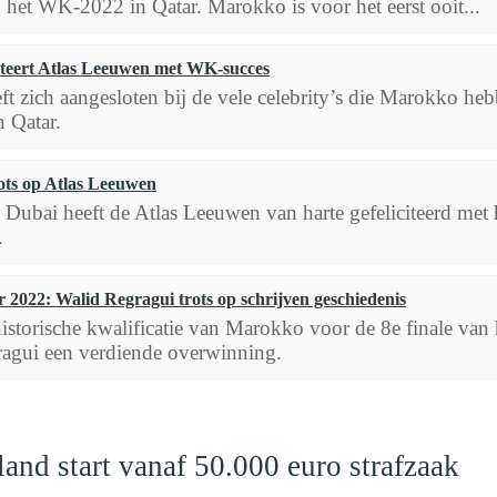
 het WK-2022 in Qatar. Marokko is voor het eerst ooit...
iteert Atlas Leeuwen met WK-succes
 zich aangesloten bij de vele celebrity’s die Marokko hebb
 Qatar.
ots op Atlas Leeuwen
Dubai heeft de Atlas Leeuwen van harte gefeliciteerd met h
.
 2022: Walid Regragui trots op schrijven geschiedenis
istorische kwalificatie van Marokko voor de 8e finale va
agui een verdiende overwinning.
nd start vanaf 50.000 euro strafzaak