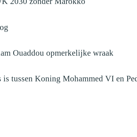
en WK 2030 zonder Marokko
log
eslam Ouaddou opmerkelijke wraak
aas is tussen Koning Mohammed VI en Pe