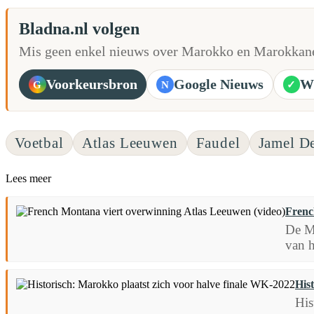
Bladna.nl volgen
Mis geen enkel nieuws over Marokko en Marokkane
Voorkeursbron
Google Nieuws
W
G
N
✓
Voetbal
Atlas Leeuwen
Faudel
Jamel D
Lees meer
Frenc
De Ma
van h
His
His