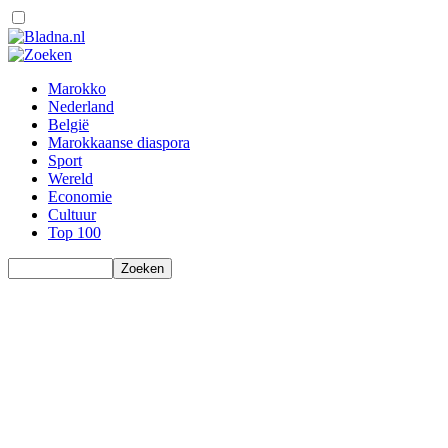
Marokko
Nederland
België
Marokkaanse diaspora
Sport
Wereld
Economie
Cultuur
Top 100