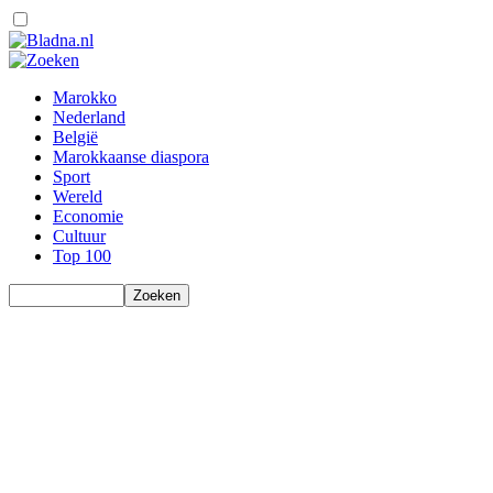
Marokko
Nederland
België
Marokkaanse diaspora
Sport
Wereld
Economie
Cultuur
Top 100