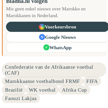
Bladna.nl volgen
Mis geen enkel nieuws over Marokko en
Marokkanen in Nederland.
Voorkeursbron
G
Google Nieuws
N
WhatsApp
✓
Confederatie van de Afrikaanse voetbal
(CAF)
Marokkaanse voetbalbond FRMF
FIFA
Brazilië
WK voetbal
Afrika Cup
Faouzi Lakjaa