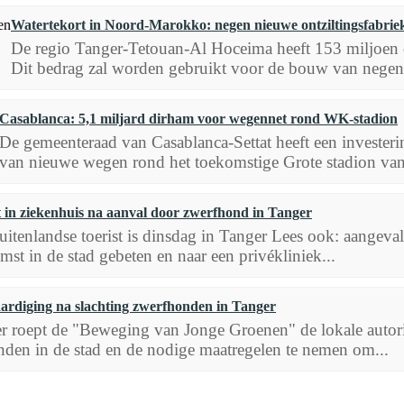
Watertekort in Noord-Marokko: negen nieuwe ontziltingsfabrie
De regio Tanger-Tetouan-Al Hoceima heeft 153 miljoen d
Dit bedrag zal worden gebruikt voor de bouw van negen
Casablanca: 5,1 miljard dirham voor wegennet rond WK-stadion
De gemeenteraad van Casablanca-Settat heeft een invester
van nieuwe wegen rond het toekomstige Grote stadion van 
t in ziekenhuis na aanval door zwerfhond in Tanger
uitenlandse toerist is dinsdag in Tanger Lees ook: aangeva
st in de stad gebeten en naar een privékliniek...
rdiging na slachting zwerfhonden in Tanger
r roept de "Beweging van Jonge Groenen" de lokale autor
den in de stad en de nodige maatregelen te nemen om...