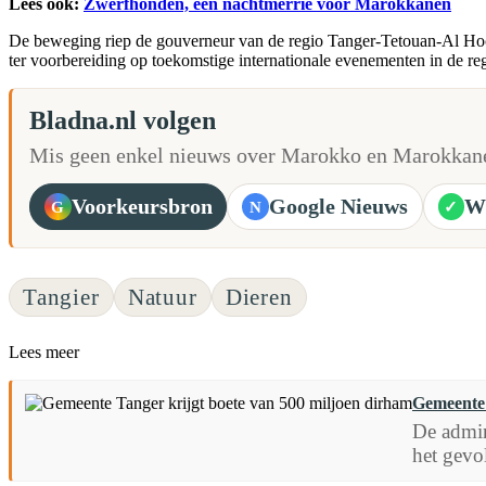
Lees ook:
Zwerfhonden, een nachtmerrie voor Marokkanen
De beweging riep de gouverneur van de regio Tanger-Tetouan-Al Hocei
ter voorbereiding op toekomstige internationale evenementen in de reg
Bladna.nl volgen
Mis geen enkel nieuws over Marokko en Marokkane
Voorkeursbron
Google Nieuws
W
G
N
✓
Tangier
Natuur
Dieren
Lees meer
Gemeente 
De admin
het gevo