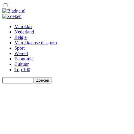
Marokko
Nederland
België
Marokkaanse diaspora
Sport
Wereld
Economie
Cultuur
Top 100