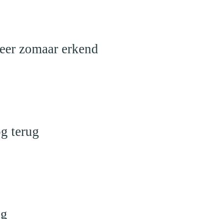
meer zomaar erkend
g terug
ng