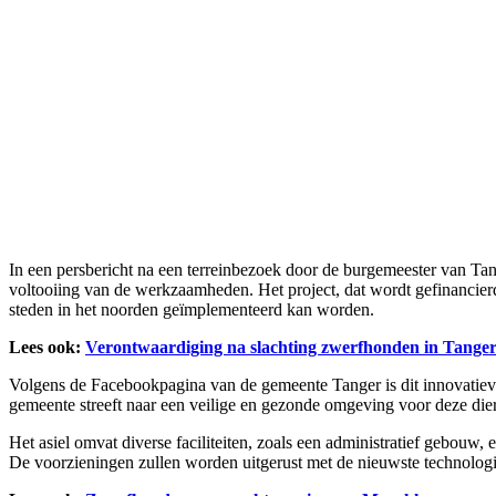
In een persbericht na een terreinbezoek door de burgemeester van Ta
voltooiing van de werkzaamheden. Het project, dat wordt gefinancier
steden in het noorden geïmplementeerd kan worden.
Lees ook:
Verontwaardiging na slachting zwerfhonden in Tange
Volgens de Facebookpagina van de gemeente Tanger is dit innovatiev
gemeente streeft naar een veilige en gezonde omgeving voor deze di
Het asiel omvat diverse faciliteiten, zoals een administratief gebouw,
De voorzieningen zullen worden uitgerust met de nieuwste technologieë