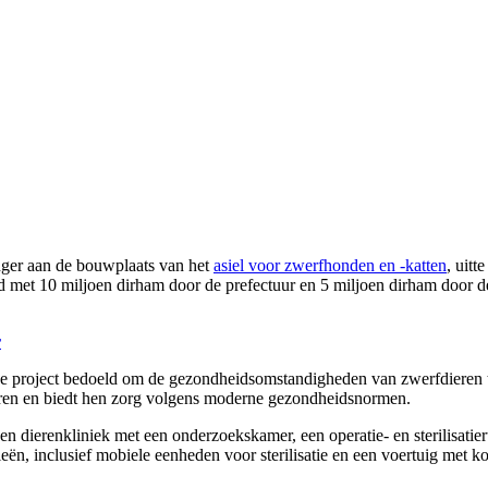
nger aan de bouwplaats van het
asiel voor zwerfhonden en -katten
, uit
d met 10 miljoen dirham door de prefectuur en 5 miljoen dirham door d
r
e project bedoeld om de gezondheidsomstandigheden van zwerfdieren te
eren en biedt hen zorg volgens moderne gezondheidsnormen.
 een dierenkliniek met een onderzoekskamer, een operatie- en sterilisati
n, inclusief mobiele eenheden voor sterilisatie en een voertuig met koo