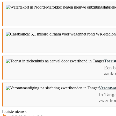
Toeris
Een b
aankom
Verontwaa
In Tange
zwerfhon
Laatste nieuws