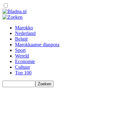
Marokko
Nederland
België
Marokkaanse diaspora
Sport
Wereld
Economie
Cultuur
Top 100