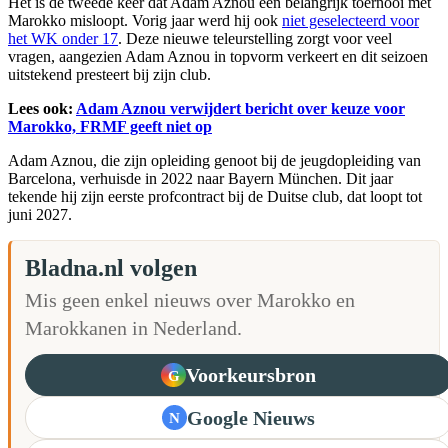
Het is de tweede keer dat Adam Aznou een belangrijk toernooi met
Marokko misloopt. Vorig jaar werd hij ook
niet geselecteerd voor
het WK onder 17
. Deze nieuwe teleurstelling zorgt voor veel
vragen, aangezien Adam Aznou in topvorm verkeert en dit seizoen
uitstekend presteert bij zijn club.
Lees ook:
Adam Aznou verwijdert bericht over keuze voor
Marokko, FRMF geeft niet op
Adam Aznou, die zijn opleiding genoot bij de jeugdopleiding van
Barcelona, verhuisde in 2022 naar Bayern München. Dit jaar
tekende hij zijn eerste profcontract bij de Duitse club, dat loopt tot
juni 2027.
Bladna.nl volgen
Mis geen enkel nieuws over Marokko en
Marokkanen in Nederland.
Voorkeursbron
G
Google Nieuws
N