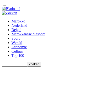
Marokko
Nederland
België
Marokkaanse diaspora
Sport
Wereld
Economie
Cultuur
Top 100