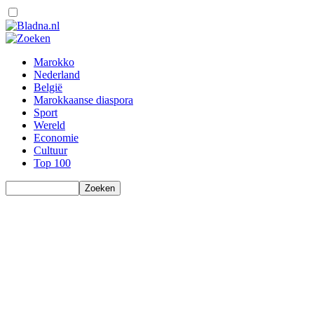
Marokko
Nederland
België
Marokkaanse diaspora
Sport
Wereld
Economie
Cultuur
Top 100