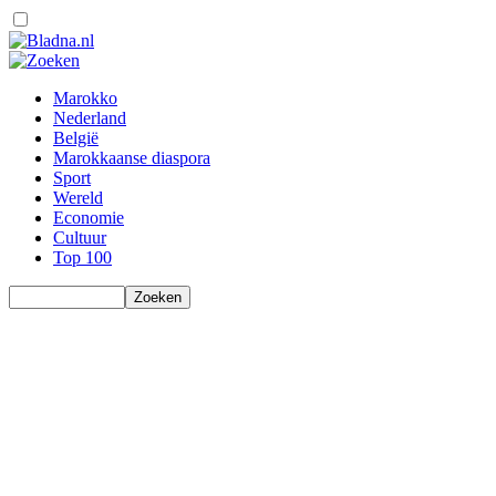
Marokko
Nederland
België
Marokkaanse diaspora
Sport
Wereld
Economie
Cultuur
Top 100