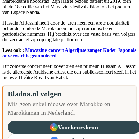
Marokkaanse hoofdstad. Zijn laatste bezoek dateert uit 2019, toen
hij de 18e editie van het Mawazine-festival afsloot op het podium
van Espace Nahda.
Hussain Al Jassmi heeft door de jaren heen een grote populariteit
behouden onder de Marokkanen met zijn romantische en
patriottische nummers. Hij beschikt over een vaste basis van volgers
die zeer actief zijn op digitale platformen.
Lees ook :
Mawazine-concert Algerijnse zanger Kader Japonais
onverwachts geannuleerd
Dit zomerse concert heeft bovendien een primeur. Hussain Al Jassmi
is de allereerste Arabische artiest die een publieksconcert geeft in het
nieuwe Théâtre Royal van Rabat.
Bladna.nl volgen
Mis geen enkel nieuws over Marokko en
Marokkanen in Nederland.
Voorkeursbron
G