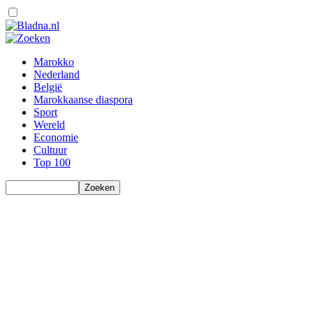
Marokko
Nederland
België
Marokkaanse diaspora
Sport
Wereld
Economie
Cultuur
Top 100