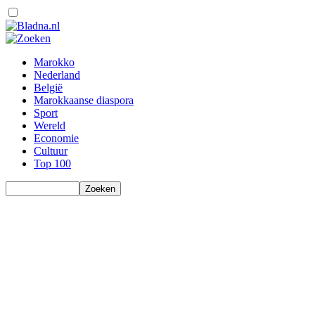
Marokko
Nederland
België
Marokkaanse diaspora
Sport
Wereld
Economie
Cultuur
Top 100