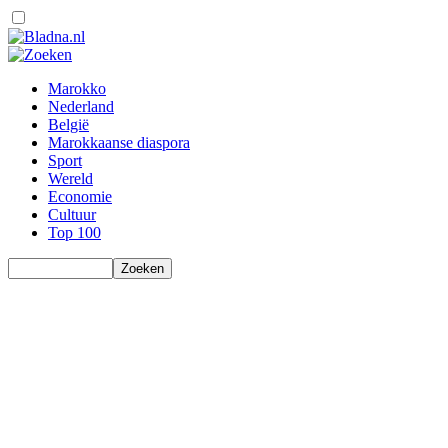
Marokko
Nederland
België
Marokkaanse diaspora
Sport
Wereld
Economie
Cultuur
Top 100