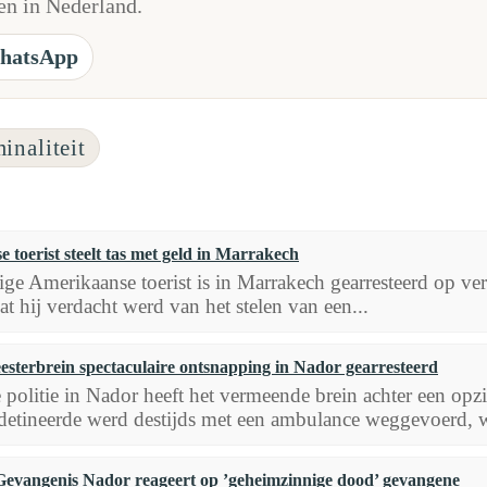
n in Nederland.
hatsApp
inaliteit
 toerist steelt tas met geld in Marrakech
ige Amerikaanse toerist is in Marrakech gearresteerd op v
dat hij verdacht werd van het stelen van een...
esterbrein spectaculaire ontsnapping in Nador gearresteerd
 politie in Nador heeft het vermeende brein achter een opz
detineerde werd destijds met een ambulance weggevoerd, wa
Gevangenis Nador reageert op ’geheimzinnige dood’ gevangene