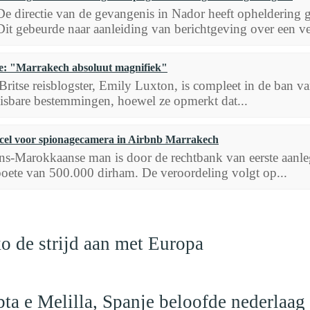
De directie van de gevangenis in Nador heeft opheldering 
Dit gebeurde naar aanleiding van berichtgeving over een v
e: "Marrakech absoluut magnifiek"
Britse reisblogster, Emily Luxton, is compleet in de ban v
sbare bestemmingen, hoewel ze opmerkt dat...
r cel voor spionagecamera in Airbnb Marrakech
ns-Marokkaanse man is door de rechtbank van eerste aanleg 
boete van 500.000 dirham. De veroordeling volgt op...
o de strijd aan met Europa
ta e Melilla, Spanje beloofde nederlaag