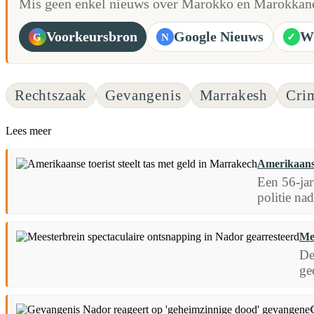
Mis geen enkel nieuws over Marokko en Marokkane
Voorkeursbron
Google Nieuws
W
G
N
✓
Rechtszaak
Gevangenis
Marrakesh
Crim
Lees meer
Amerikaanse
Een 56-jar
politie na
Me
De
ge