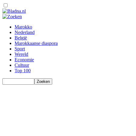
Marokko
Nederland
België
Marokkaanse diaspora
Sport
Wereld
Economie
Cultuur
Top 100