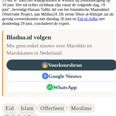
15 uur 47 min) om waargenomen te worden bij zonsondergang op
18 juni. Het zal echter zichtbaar zijn vanaf de volgende dag, 19
juni", bevestigt Hassan Talibi, lid van het Islamitische Maansikkel
Observatie Project, aan
Médias24
. De eerste Dhoe al-Hidzjah zal als
gevolg overeenkomen met dinsdag 20 juni en
Eid ul-Adha
met
donderdag 29 juni, concludeert de expert.
Bladna.nl volgen
Mis geen enkel nieuws over Marokko en
Marokkanen in Nederland.
Voorkeursbron
G
Google Nieuws
N
WhatsApp
✓
Eid
Islam
Offerfeest
Moslims