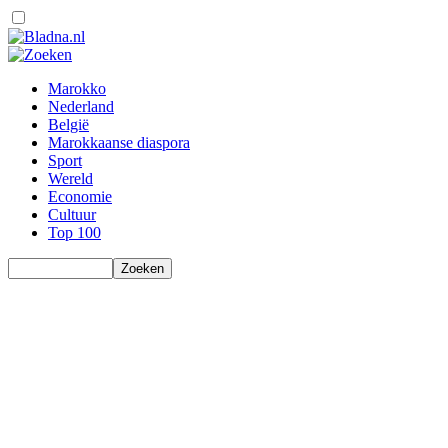
Marokko
Nederland
België
Marokkaanse diaspora
Sport
Wereld
Economie
Cultuur
Top 100