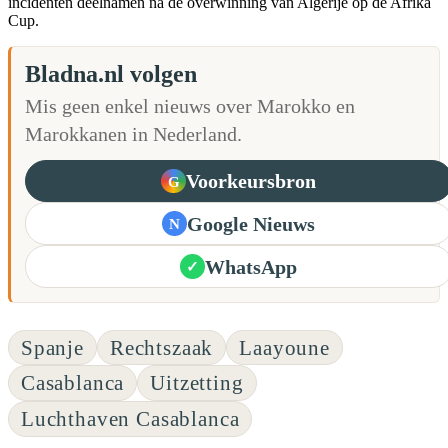
incidenten deelnamen na de overwinning van Algerije op de Afrika
Cup.
Bladna.nl volgen
Mis geen enkel nieuws over Marokko en
Marokkanen in Nederland.
Voorkeursbron
G
Google Nieuws
N
WhatsApp
✓
Spanje
Rechtszaak
Laayoune
Casablanca
Uitzetting
Luchthaven Casablanca