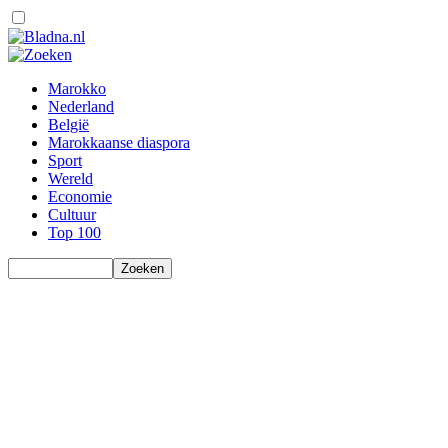
Marokko
Nederland
België
Marokkaanse diaspora
Sport
Wereld
Economie
Cultuur
Top 100