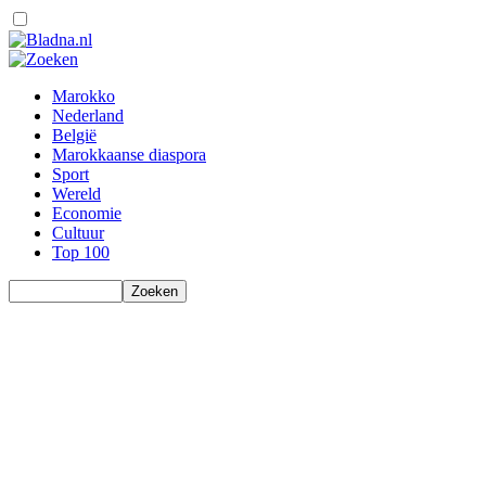
Marokko
Nederland
België
Marokkaanse diaspora
Sport
Wereld
Economie
Cultuur
Top 100