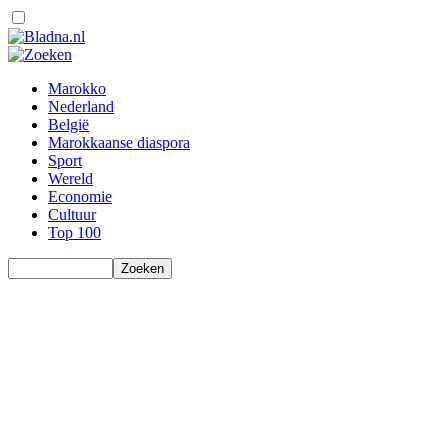
Marokko
Nederland
België
Marokkaanse diaspora
Sport
Wereld
Economie
Cultuur
Top 100