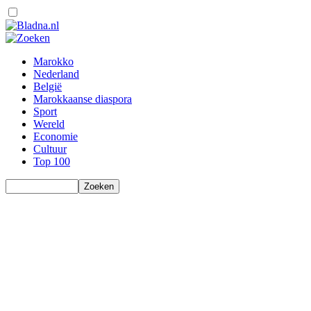
Marokko
Nederland
België
Marokkaanse diaspora
Sport
Wereld
Economie
Cultuur
Top 100