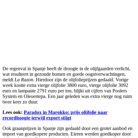
De regenval in Spanje heeft de droogte in de olijfgaarden verlicht,
wat resulteert in gezonde bomen en goede oogstverwachtingen,
meldt
La Razon
. Hierdoor zijn de olijfolieprijzen gedaald. Vorige
week kostte extra vierge olijfolie 3800 euro, vierge olijfolie 3092
euro en lampante 2791 euro per ton, blijkt uit cijfers van Poolers
System en Oleoestepa. Een jaar geleden was extra vierge nog ruim
twee keer zo duur.
Lees ook:
Paradox in Marokko: prijs olijfolie naar
recordhoogte terwijl export stijgt
Ook graanprijzen in Spanje zijn gedaald door een groter aanbod en
import van goedkopere producten. Eieren werden goedkoper door