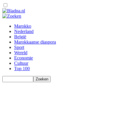
Marokko
Nederland
België
Marokkaanse diaspora
Sport
Wereld
Economie
Cultuur
Top 100