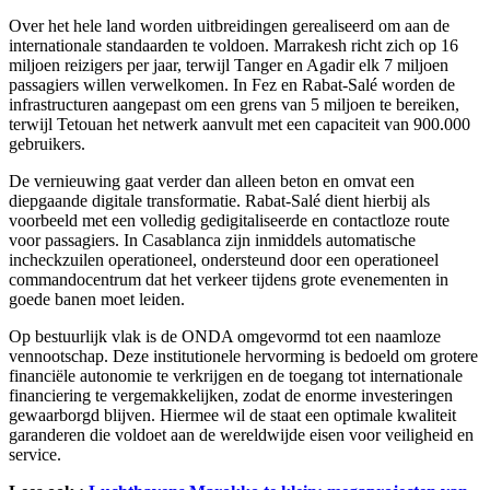
Over het hele land worden uitbreidingen gerealiseerd om aan de
internationale standaarden te voldoen. Marrakesh richt zich op 16
miljoen reizigers per jaar, terwijl Tanger en Agadir elk 7 miljoen
passagiers willen verwelkomen. In Fez en Rabat-Salé worden de
infrastructuren aangepast om een grens van 5 miljoen te bereiken,
terwijl Tetouan het netwerk aanvult met een capaciteit van 900.000
gebruikers.
De vernieuwing gaat verder dan alleen beton en omvat een
diepgaande digitale transformatie. Rabat-Salé dient hierbij als
voorbeeld met een volledig gedigitaliseerde en contactloze route
voor passagiers. In Casablanca zijn inmiddels automatische
incheckzuilen operationeel, ondersteund door een operationeel
commandocentrum dat het verkeer tijdens grote evenementen in
goede banen moet leiden.
Op bestuurlijk vlak is de ONDA omgevormd tot een naamloze
vennootschap. Deze institutionele hervorming is bedoeld om grotere
financiële autonomie te verkrijgen en de toegang tot internationale
financiering te vergemakkelijken, zodat de enorme investeringen
gewaarborgd blijven. Hiermee wil de staat een optimale kwaliteit
garanderen die voldoet aan de wereldwijde eisen voor veiligheid en
service.