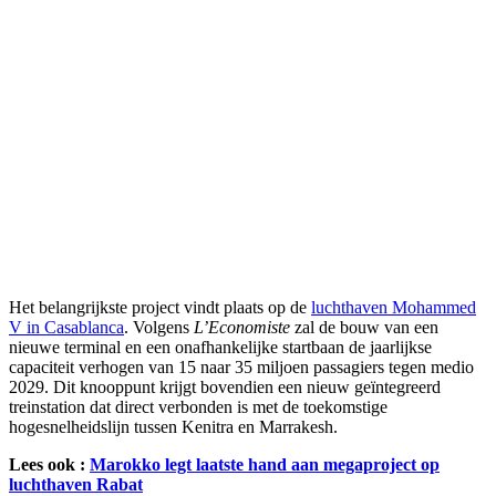
Het belangrijkste project vindt plaats op de
luchthaven Mohammed
V in Casablanca
. Volgens
L’Economiste
zal de bouw van een
nieuwe terminal en een onafhankelijke startbaan de jaarlijkse
capaciteit verhogen van 15 naar 35 miljoen passagiers tegen medio
2029. Dit knooppunt krijgt bovendien een nieuw geïntegreerd
treinstation dat direct verbonden is met de toekomstige
hogesnelheidslijn tussen Kenitra en Marrakesh.
Lees ook :
Marokko legt laatste hand aan megaproject op
luchthaven Rabat