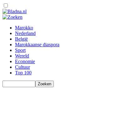
Marokko
Nederland
België
Marokkaanse diaspora
Sport
Wereld
Economie
Cultuur
Top 100