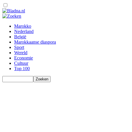
Marokko
Nederland
België
Marokkaanse diaspora
Sport
Wereld
Economie
Cultuur
Top 100