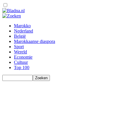
Marokko
Nederland
België
Marokkaanse diaspora
Sport
Wereld
Economie
Cultuur
Top 100