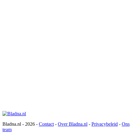
Bladna.nl - 2026 -
Contact
-
Over Bladna.nl
-
Privacybeleid
-
Ons
team