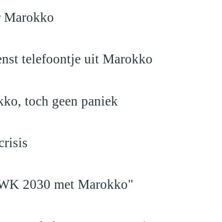
ar Marokko
nst telefoontje uit Marokko
kko, toch geen paniek
risis
en WK 2030 met Marokko"