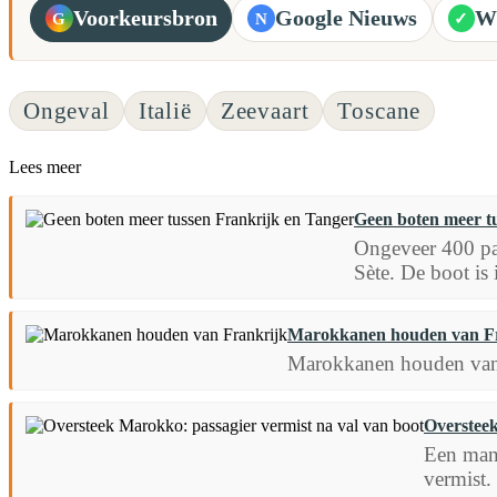
Voorkeursbron
Google Nieuws
W
G
N
✓
Ongeval
Italië
Zeevaart
Toscane
Lees meer
Geen boten meer t
Ongeveer 400 pas
Sète. De boot is
Marokkanen houden van F
Marokkanen houden van F
Oversteek
Een man 
vermist.