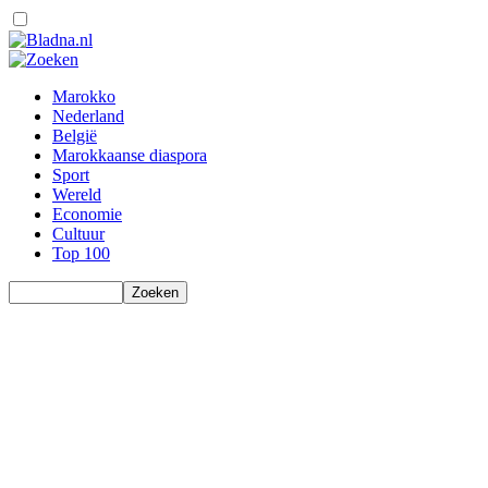
Marokko
Nederland
België
Marokkaanse diaspora
Sport
Wereld
Economie
Cultuur
Top 100