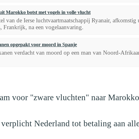
uit Marokko botst met vogels in volle vlucht
tel van de Ierse luchtvaartmaatschappij Ryanair, afkomsti
, Frankrijk, na een vogelaanvaring.
nen opgepakt voor moord in Spanje
anen verdacht van moord op een man van Noord-Afrikaans
dam voor "zware vluchten" naar Marokk
verplicht Nederland tot betaling aan al