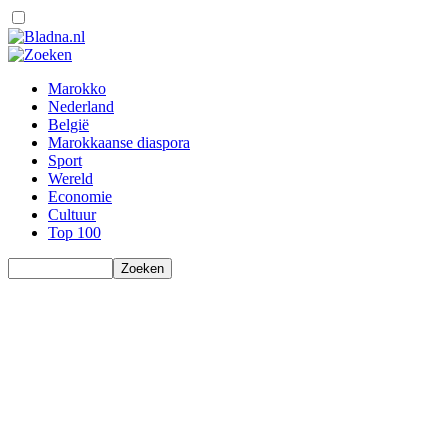
Marokko
Nederland
België
Marokkaanse diaspora
Sport
Wereld
Economie
Cultuur
Top 100