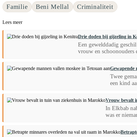
Familie
Beni Mellal
Criminaliteit
Lees meer
Drie doden bij gijzeling in K
Een gewelddadig geschil 
vrouw en schoonouders d
Gewapende m
Twee gemas
een kind a
Vrouw bevalt i
In Elkbab nab
was er niema
Betrapt