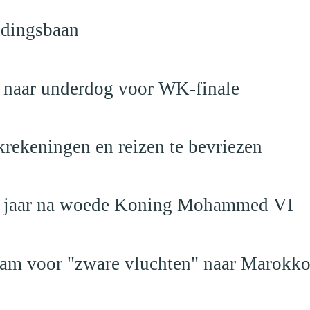
ndingsbaan
t naar underdog voor WK-finale
krekeningen en reizen te bevriezen
19 jaar na woede Koning Mohammed VI
dam voor "zware vluchten" naar Marokk