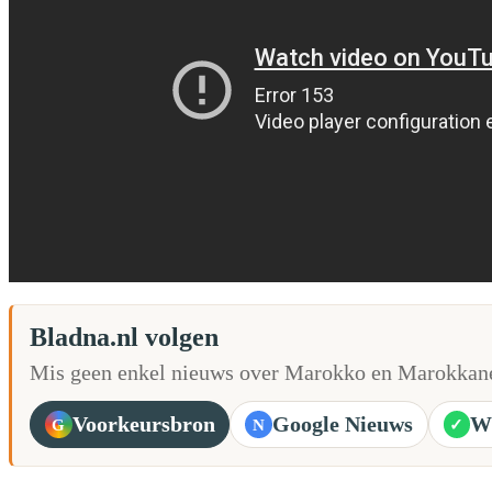
Bladna.nl volgen
Mis geen enkel nieuws over Marokko en Marokkane
Voorkeursbron
Google Nieuws
W
G
N
✓