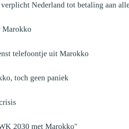
verplicht Nederland tot betaling aan al
ar Marokko
nst telefoontje uit Marokko
kko, toch geen paniek
risis
en WK 2030 met Marokko"