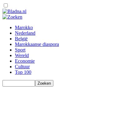
Marokko
Nederland
België
Marokkaanse diaspora
Sport
Wereld
Economie
Cultuur
Top 100