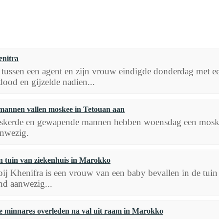
enitra
tussen een agent en zijn vrouw eindigde donderdag met e
ood en gijzelde nadien...
annen vallen moskee in Tetouan aan
kerde en gewapende mannen hebben woensdag een moskee 
anwezig.
n tuin van ziekenhuis in Marokko
ij Khenifra is een vrouw van een baby bevallen in de tui
nd aanwezig...
e minnares overleden na val uit raam in Marokko