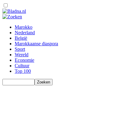
Marokko
Nederland
België
Marokkaanse diaspora
Sport
Wereld
Economie
Cultuur
Top 100