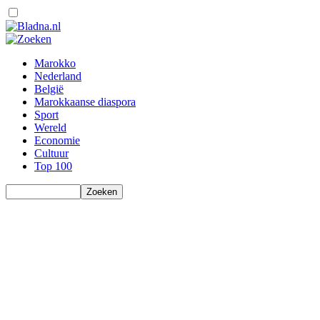
Marokko
Nederland
België
Marokkaanse diaspora
Sport
Wereld
Economie
Cultuur
Top 100