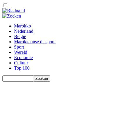
Marokko
Nederland
België
Marokkaanse diaspora
Sport
Wereld
Economie
Cultuur
Top 100