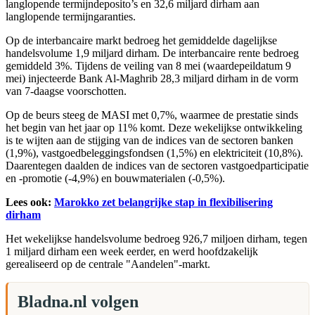
langlopende termijndeposito’s en 32,6 miljard dirham aan
langlopende termijngaranties.
Op de interbancaire markt bedroeg het gemiddelde dagelijkse
handelsvolume 1,9 miljard dirham. De interbancaire rente bedroeg
gemiddeld 3%. Tijdens de veiling van 8 mei (waardepeildatum 9
mei) injecteerde Bank Al-Maghrib 28,3 miljard dirham in de vorm
van 7-daagse voorschotten.
Op de beurs steeg de MASI met 0,7%, waarmee de prestatie sinds
het begin van het jaar op 11% komt. Deze wekelijkse ontwikkeling
is te wijten aan de stijging van de indices van de sectoren banken
(1,9%), vastgoedbeleggingsfondsen (1,5%) en elektriciteit (10,8%).
Daarentegen daalden de indices van de sectoren vastgoedparticipatie
en -promotie (-4,9%) en bouwmaterialen (-0,5%).
Lees ook:
Marokko zet belangrijke stap in flexibilisering
dirham
Het wekelijkse handelsvolume bedroeg 926,7 miljoen dirham, tegen
1 miljard dirham een week eerder, en werd hoofdzakelijk
gerealiseerd op de centrale "Aandelen"-markt.
Bladna.nl volgen