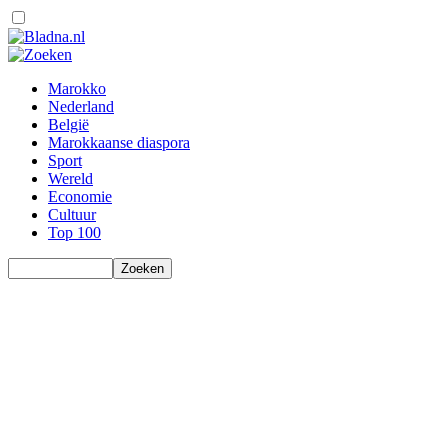
Marokko
Nederland
België
Marokkaanse diaspora
Sport
Wereld
Economie
Cultuur
Top 100