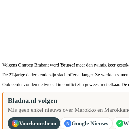
Volgens Omroep Brabant werd
Youssef
meer dan twintig keer gestoke
De 27-jarige dader kende zijn slachtoffer al langer. Ze werkten sam
Ook eerder zouden de twee al in conflict zijn geweest met elkaar. De d
Bladna.nl volgen
Mis geen enkel nieuws over Marokko en Marokkane
Voorkeursbron
Google Nieuws
W
G
N
✓