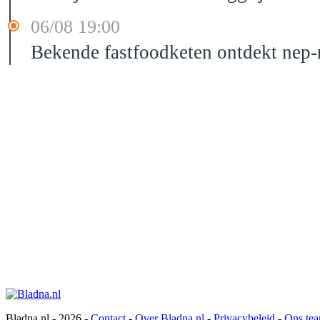
06/08 19:00
Bekende fastfoodketen ontdekt nep-
Bladna.nl - 2026 -
Contact
-
Over Bladna.nl
-
Privacybeleid
-
Ons te