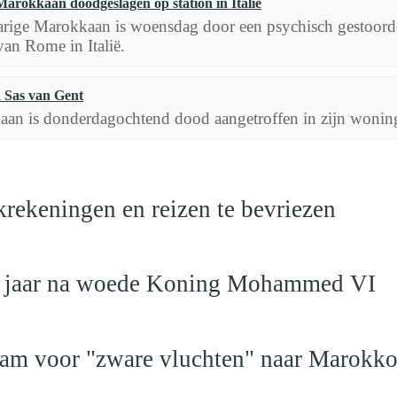
Marokkaan doodgeslagen op station in Italië
arige Marokkaan is woensdag door een psychisch gestoorde
van Rome in Italië.
 Sas van Gent
aan is donderdagochtend dood aangetroffen in zijn woning
krekeningen en reizen te bevriezen
19 jaar na woede Koning Mohammed VI
dam voor "zware vluchten" naar Marokk