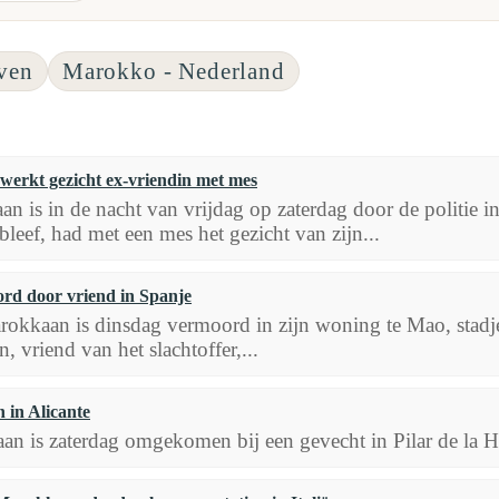
ven
Marokko - Nederland
erkt gezicht ex-vriendin met mes
 is in de nacht van vrijdag op zaterdag door de politie in 
bleef, had met een mes het gezicht van zijn...
d door vriend in Spanje
rokkaan is dinsdag vermoord in zijn woning te Mao, stadje
, vriend van het slachtoffer,...
in Alicante
n is zaterdag omgekomen bij een gevecht in Pilar de la H