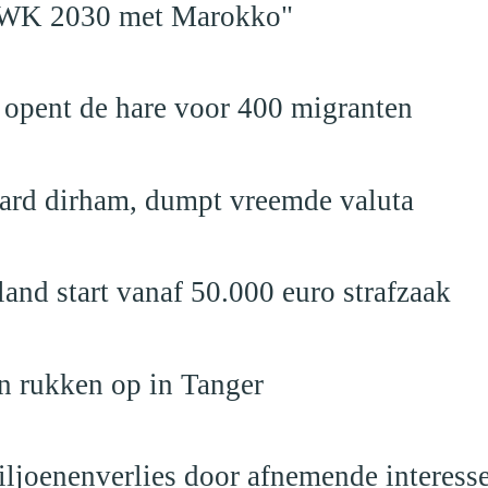
en WK 2030 met Marokko"
 opent de hare voor 400 migranten
jard dirham, dumpt vreemde valuta
nd start vanaf 50.000 euro strafzaak
n rukken op in Tanger
iljoenenverlies door afnemende interess