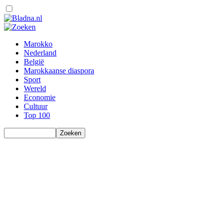
Marokko
Nederland
België
Marokkaanse diaspora
Sport
Wereld
Economie
Cultuur
Top 100