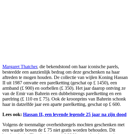
Margaret Thatcher
, die bekendstond om haar iconische parels,
besteedde een aanzienlijk bedrag om deze geschenken na haar
aftreden te mogen houden. De collectie van wijlen Koning Hassan
II uit 1987 omvatte een parelketting (geschat op £ 1450), een
armband (£ 900) en oorbellen (£ 350). Het jaar daarop ontving ze
van de Emir van Bahrein een dubbelstrengs parelketting en een
parelring (£ 110 en £ 75). Ook de kroonprins van Bahrein schonk
haar in datzelfde jaar een aparte parelketting, geschat op £ 600.
Lees ook:
Hassan II, een levende legende 25 jaar na zijn dood
Volgens de toenmalige overheidsregels mochten geschenken met
een waarde boven de £ 75 niet gratis worden behouden. Dit