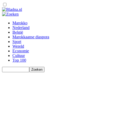
Marokko
Nederland
België
Marokkaanse diaspora
Sport
Wereld
Economie
Cultuur
Top 100