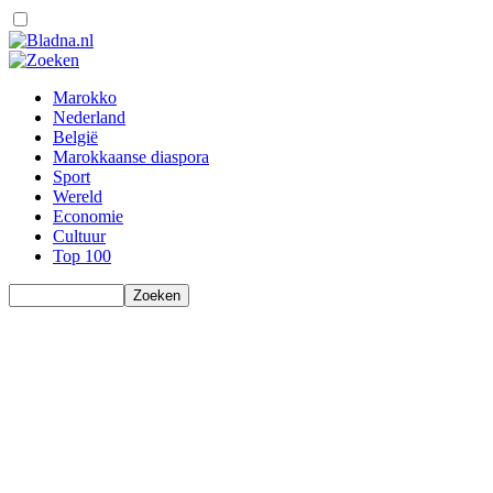
Marokko
Nederland
België
Marokkaanse diaspora
Sport
Wereld
Economie
Cultuur
Top 100