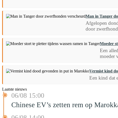
Man in Tanger do
Afgelopen donde
door zwerfhond
Moeder sto
Een alle
moeder v
Vermist kind d
Een kind dat e
Laatste nieuws
06/08 15:00
Chinese EV’s zetten rem op Marokk
06/08 14:00