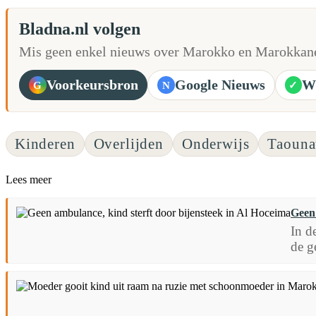
Bladna.nl volgen
Mis geen enkel nieuws over Marokko en Marokkane
Voorkeursbron
Google Nieuws
W
G
N
✓
Kinderen
Overlijden
Onderwijs
Taouna
Lees meer
Geen 
In d
de g