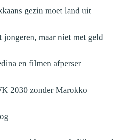
kaans gezin moet land uit
 jongeren, maar niet met geld
edina en filmen afperser
en WK 2030 zonder Marokko
log