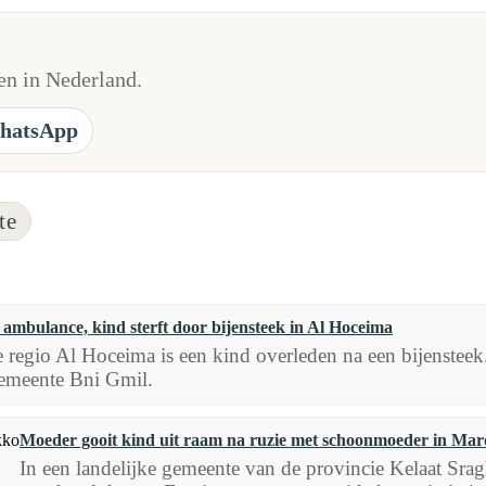
n in Nederland.
hatsApp
te
ambulance, kind sterft door bijensteek in Al Hoceima
e regio Al Hoceima is een kind overleden na een bijensteek
emeente Bni Gmil.
Moeder gooit kind uit raam na ruzie met schoonmoeder in Ma
In een landelijke gemeente van de provincie Kelaat Sraghn