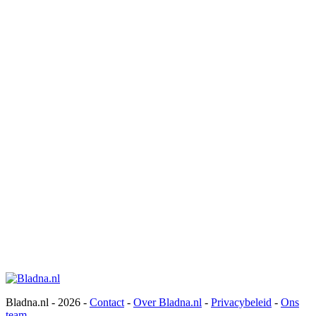
Bladna.nl - 2026 -
Contact
-
Over Bladna.nl
-
Privacybeleid
-
Ons
team