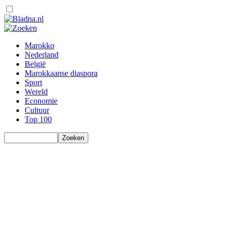
Marokko
Nederland
België
Marokkaanse diaspora
Sport
Wereld
Economie
Cultuur
Top 100