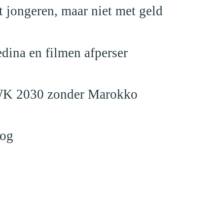
 jongeren, maar niet met geld
edina en filmen afperser
en WK 2030 zonder Marokko
log