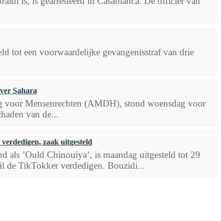
i is, is gearresteerd in Casablanca. De officier van
ld tot een voorwaardelijke gevangenisstraf van drie
over Sahara
ing voor Mensenrechten (AMDH), stond woensdag voor
chaden van de...
verdedigen, zaak uitgesteld
d als ’Ould Chinouiya’, is maandag uitgesteld tot 29
l de TikTokker verdedigen. Bouzidi...