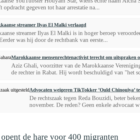
anse YouTubster Houyam Star, wiens echte naam Aicha Sraid
eft opdracht gegeven tot haar arrestatie na...
kaanse streamer Ilyas El Malki verlaagd
anse streamer Ilyas El Malki is in hoger beroep veroordee
erder was hij door de rechtbank van eerste...
Marokkaanse mensenrechtenactivist terecht om uitspraken 
Aziz Ghali, voorzitter van de Marokkaanse Verenig
de rechter in Rabat. Hij wordt beschuldigd van "het s
Advocaten weigeren TikTokker ’Ould Chinouiya’ te 
De rechtszaak tegen Reda Bouzidi, beter beken
november. De reden? Geen enkele advocaat wi
 opent de hare voor 400 migranten