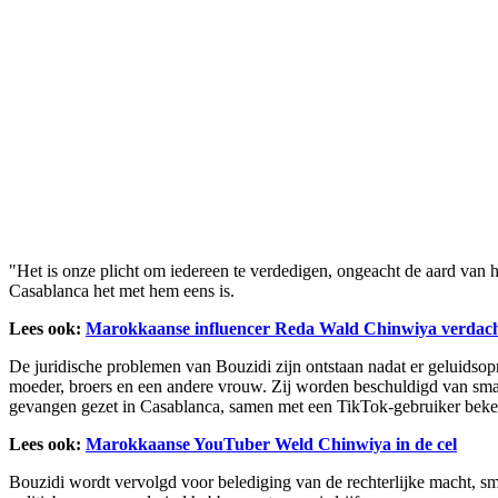
"Het is onze plicht om iedereen te verdedigen, ongeacht de aard van 
Casablanca het met hem eens is.
Lees ook:
Marokkaanse influencer Reda Wald Chinwiya verdac
De juridische problemen van Bouzidi zijn ontstaan nadat er geluidsopn
moeder, broers en een andere vrouw. Zij worden beschuldigd van sma
gevangen gezet in Casablanca, samen met een TikTok-gebruiker beke
Lees ook:
Marokkaanse YouTuber Weld Chinwiya in de cel
Bouzidi wordt vervolgd voor belediging van de rechterlijke macht, s