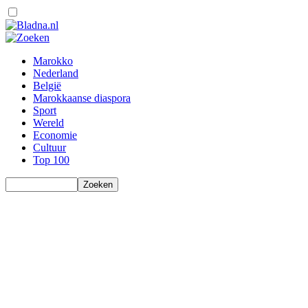
Marokko
Nederland
België
Marokkaanse diaspora
Sport
Wereld
Economie
Cultuur
Top 100