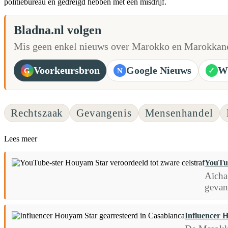
politiebureau en gedreigd hebben met een misdrijf.
Bladna.nl volgen
Mis geen enkel nieuws over Marokko en Marokkane
Voorkeursbron
Google Nieuws
W
G
N
✓
Rechtszaak
Gevangenis
Mensenhandel
Lees meer
YouTub
Aïcha
gevan
Influencer 