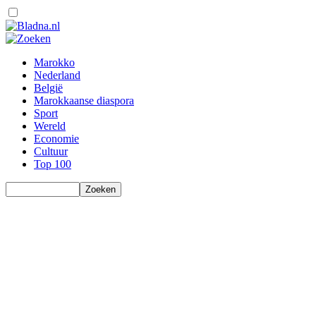
Marokko
Nederland
België
Marokkaanse diaspora
Sport
Wereld
Economie
Cultuur
Top 100