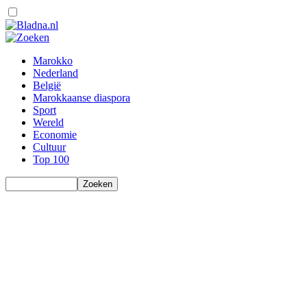
Marokko
Nederland
België
Marokkaanse diaspora
Sport
Wereld
Economie
Cultuur
Top 100