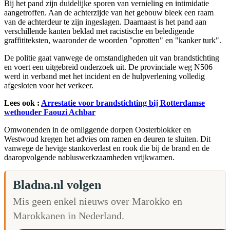
Bij het pand zijn duidelijke sporen van vernieling en intimidatie
aangetroffen. Aan de achterzijde van het gebouw bleek een raam
van de achterdeur te zijn ingeslagen. Daarnaast is het pand aan
verschillende kanten beklad met racistische en beledigende
graffititeksten, waaronder de woorden "oprotten" en "kanker turk".
De politie gaat vanwege de omstandigheden uit van brandstichting
en voert een uitgebreid onderzoek uit. De provinciale weg N506
werd in verband met het incident en de hulpverlening volledig
afgesloten voor het verkeer.
Lees ook :
Arrestatie voor brandstichting bij Rotterdamse
wethouder Faouzi Achbar
Omwonenden in de omliggende dorpen Oosterblokker en
Westwoud kregen het advies om ramen en deuren te sluiten. Dit
vanwege de hevige stankoverlast en rook die bij de brand en de
daaropvolgende nabluswerkzaamheden vrijkwamen.
Bladna.nl volgen
Mis geen enkel nieuws over Marokko en
Marokkanen in Nederland.