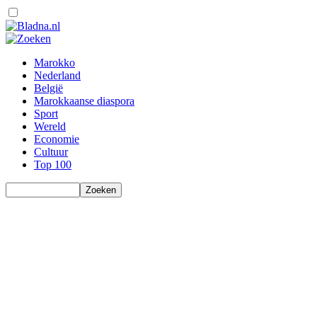
Marokko
Nederland
België
Marokkaanse diaspora
Sport
Wereld
Economie
Cultuur
Top 100