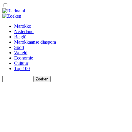
Marokko
Nederland
België
Marokkaanse diaspora
Sport
Wereld
Economie
Cultuur
Top 100