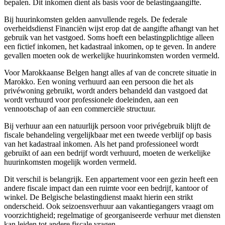
bepalen. Dit inkomen dient als basis voor de belastingaangifte.
Bij huurinkomsten gelden aanvullende regels. De federale
overheidsdienst Financiën wijst erop dat de aangifte afhangt van het
gebruik van het vastgoed. Soms hoeft een belastingplichtige alleen
een fictief inkomen, het kadastraal inkomen, op te geven. In andere
gevallen moeten ook de werkelijke huurinkomsten worden vermeld.
Voor Marokkaanse Belgen hangt alles af van de concrete situatie in
Marokko. Een woning verhuurd aan een persoon die het als
privéwoning gebruikt, wordt anders behandeld dan vastgoed dat
wordt verhuurd voor professionele doeleinden, aan een
vennootschap of aan een commerciële structuur.
Bij verhuur aan een natuurlijk persoon voor privégebruik blijft de
fiscale behandeling vergelijkbaar met een tweede verblijf op basis
van het kadastraal inkomen. Als het pand professioneel wordt
gebruikt of aan een bedrijf wordt verhuurd, moeten de werkelijke
huurinkomsten mogelijk worden vermeld.
Dit verschil is belangrijk. Een appartement voor een gezin heeft een
andere fiscale impact dan een ruimte voor een bedrijf, kantoor of
winkel. De Belgische belastingdienst maakt hierin een strikt
onderscheid. Ook seizoensverhuur aan vakantiegangers vraagt om
voorzichtigheid; regelmatige of georganiseerde verhuur met diensten
kan leiden tot andere fiscale vragen.