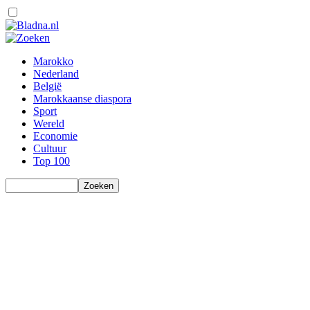
Marokko
Nederland
België
Marokkaanse diaspora
Sport
Wereld
Economie
Cultuur
Top 100