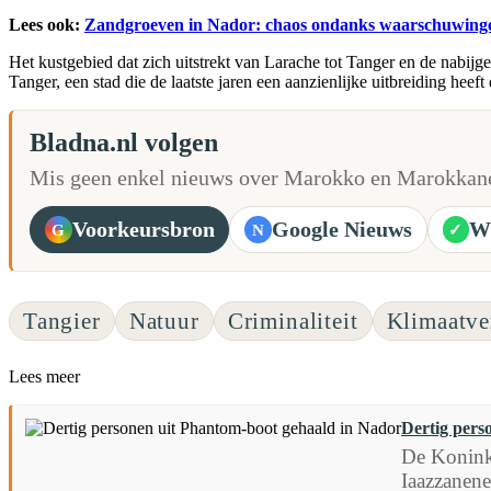
Lees ook:
Zandgroeven in Nador: chaos ondanks waarschuwing
Het kustgebied dat zich uitstrekt van Larache tot Tanger en de nabijg
Tanger, een stad die de laatste jaren een aanzienlijke uitbreiding he
Bladna.nl volgen
Mis geen enkel nieuws over Marokko en Marokkane
Voorkeursbron
Google Nieuws
W
G
N
✓
Tangier
Natuur
Criminaliteit
Klimaatve
Lees meer
Dertig pers
De Koninkl
Iaazzanene.