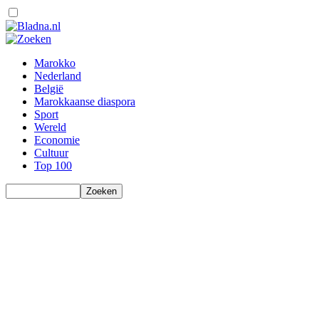
Marokko
Nederland
België
Marokkaanse diaspora
Sport
Wereld
Economie
Cultuur
Top 100