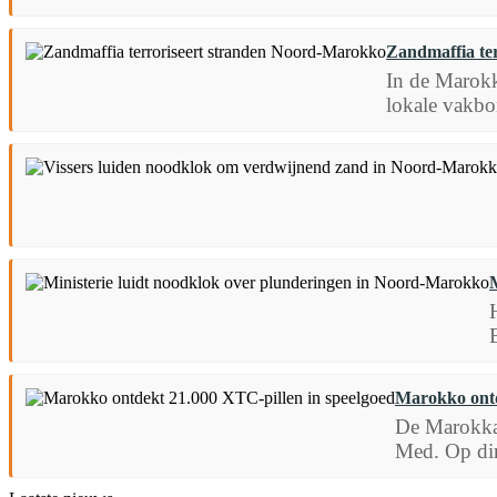
Zandmaffia te
In de Marokk
lokale vakbo
Marokko ontd
De Marokkaa
Med. Op din