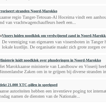
rroriseert stranden Noord-Marokko
aanse regio Tanger-Tetouan-Al Hoceima vindt een aanhoude
nd van vrachtwagenchauffeurs heeft een...
Vissers luiden noodklok om verdwijnend zand in Noord-Marokk
De vereniging van eigenaren van vissersboten in Tanger he
lokale kustlijn. De organisatie maakt zich grote zorgen ove
Ministerie luidt noodklok over plunderingen in Noord-Marokko
Het Marokkaanse ministerie van Landbouw en Visserij heeft
Binnenlandse Zaken om in te grijpen bij diverse stranden i
ekt 21.000 XTC-pillen in speelgoed
nse autoriteiten hebben een inventieve poging tot interna
sdag namen de diensten van de Nationale...