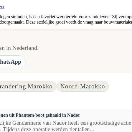
en
elegen stranden, is een favoriet werkterrein voor zanddieven. Zij verk
eft doorgemaakt. Deze stedelijke groei voedt de vraag naar bouwmaterial
n in Nederland.
hatsApp
randering Marokko
Noord-Marokko
onen uit Phantom-boot gehaald in Nador
ijke Gendarmerie van Nador heeft een grootschalige actie u
 Tijdens deze operatie werden tientallen...