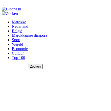
Marokko
Nederland
België
Marokkaanse diaspora
Sport
Wereld
Economie
Cultuur
Top 100