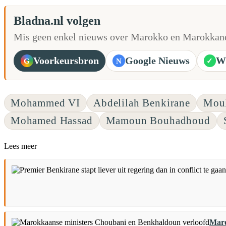
Bladna.nl volgen
Mis geen enkel nieuws over Marokko en Marokkane
Voorkeursbron
Google Nieuws
W
G
N
✓
Mohammed VI
Abdelilah Benkirane
Moul
Mohamed Hassad
Mamoun Bouhadhoud
Lees meer
Maro