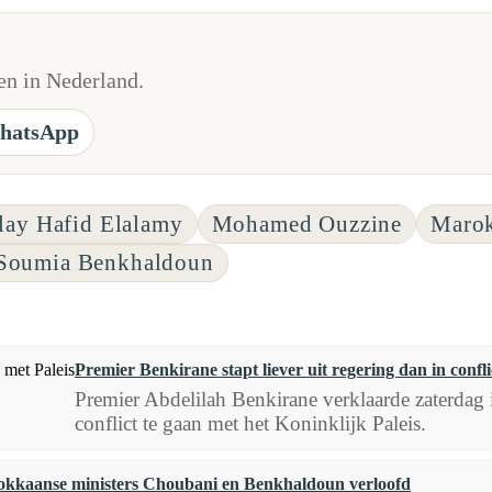
n in Nederland.
hatsApp
ay Hafid Elalamy
Mohamed Ouzzine
Marok
Soumia Benkhaldoun
Premier Benkirane stapt liever uit regering dan in confli
Premier Abdelilah Benkirane verklaarde zaterdag i
conflict te gaan met het Koninklijk Paleis.
kkaanse ministers Choubani en Benkhaldoun verloofd