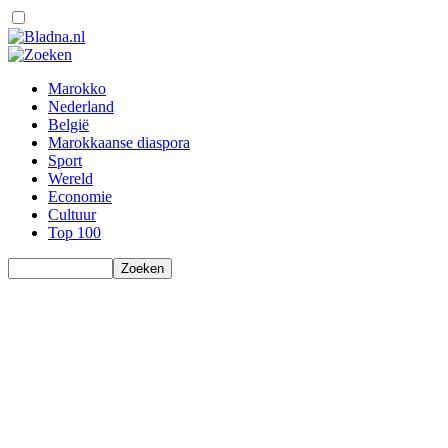
Marokko
Nederland
België
Marokkaanse diaspora
Sport
Wereld
Economie
Cultuur
Top 100