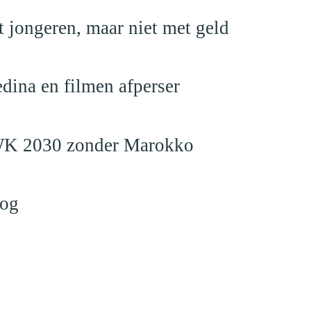
 jongeren, maar niet met geld
edina en filmen afperser
en WK 2030 zonder Marokko
log