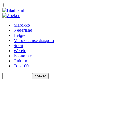
Marokko
Nederland
België
Marokkaanse diaspora
Sport
Wereld
Economie
Cultuur
Top 100