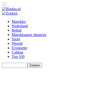
Marokko
Nederland
België
Marokkaanse diaspora
Sport
Wereld
Economie
Cultuur
Top 100