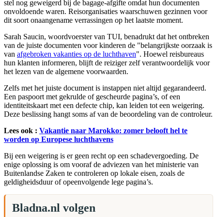
stel nog geweigerd bij de bagage-afgifte omdat hun documenten
onvoldoende waren. Reisorganisaties waarschuwen gezinnen voor
dit soort onaangename verrassingen op het laatste moment.
Sarah Saucin, woordvoerster van TUI, benadrukt dat het ontbreken
van de juiste documenten voor kinderen de "belangrijkste oorzaak is
van
afgebroken vakanties op de luchthaven
". Hoewel reisbureaus
hun klanten informeren, blijft de reiziger zelf verantwoordelijk voor
het lezen van de algemene voorwaarden.
Zelfs met het juiste document is instappen niet altijd gegarandeerd.
Een paspoort met gekrulde of gescheurde pagina’s, of een
identiteitskaart met een defecte chip, kan leiden tot een weigering.
Deze beslissing hangt soms af van de beoordeling van de controleur.
Lees ook :
Vakantie naar Marokko: zomer belooft hel te
worden op Europese luchthavens
Bij een weigering is er geen recht op een schadevergoeding. De
enige oplossing is om vooraf de adviezen van het ministerie van
Buitenlandse Zaken te controleren op lokale eisen, zoals de
geldigheidsduur of opeenvolgende lege pagina’s.
Bladna.nl volgen