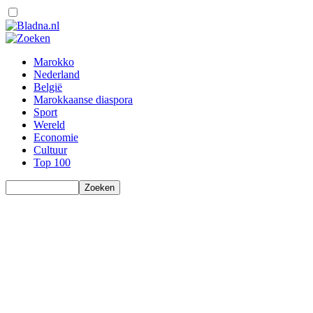
Marokko
Nederland
België
Marokkaanse diaspora
Sport
Wereld
Economie
Cultuur
Top 100