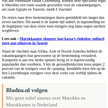
van alle vertrekken vanuit Luxemburg. Binnen deze specifieke regio
is Marokko een vaste waarde geworden voor de vakantiegangers,
net zoals Egypte en Tunesië, meldt
L’éssentiel
.
De reizen naar deze bestemmingen duren gemiddeld iets langer dan
zeven nachten. Dit aantal is de laatste tijd stabiel, in tegenstelling tot
de beginjaren van deze eeuw toen reizigers nog bijna negen nachten
wegbleven.
Lees ook :
Marokkaanse shopper laat kassa’s rinkelen: miljard
euro aan uitgaven in Spanje
Naast de vluchten naar Afrika, Azië of Noord-Amerika hebben de
vakantiegangers hun gewoonten op de bestemming veranderd.
Kamperen is aan een sterke opmars bezig en is tegenwoordig
populairder dan voorheen. Vóór de gezondheidscrisis koos amper 2
procent van de reizigers voor de camping. Inmiddels kiest één op de
tien Luxemburgse reizigers voor deze vorm van verblijf tijdens de
vakantie.
Bladna.nl volgen
Mis geen enkel nieuws over Marokko en
Marokkanen in Nederland.